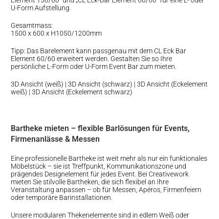
Element 150/60“ und „CL Eck-Bar Element 60/60“ für eine L- oder
U-Form Aufstellung.
Gesamtmass:
1500 x 600 x H1050/1200mm
Tipp: Das Barelement kann passgenau mit dem CL Eck Bar
Element 60/60 erweitert werden. Gestalten Sie so Ihre
persönliche L-Form oder U-Form Event Bar zum mieten.
3D Ansicht (weiß)
|
3D Ansicht (schwarz)
|
3D Ansicht (Eckelement
weiß)
|
3D Ansicht (Eckelement schwarz)
Bartheke mieten – flexible Barlösungen für Events,
Firmenanlässe & Messen
Eine professionelle Bartheke ist weit mehr als nur ein funktionales
Möbelstück – sie ist Treffpunkt, Kommunikationszone und
prägendes Designelement für jedes Event. Bei Creativework
mieten Sie stilvolle Bartheken, die sich flexibel an Ihre
Veranstaltung anpassen – ob für Messen, Apéros, Firmenfeiern
oder temporäre Barinstallationen.
Unsere modularen Thekenelemente sind in edlem Weiß oder