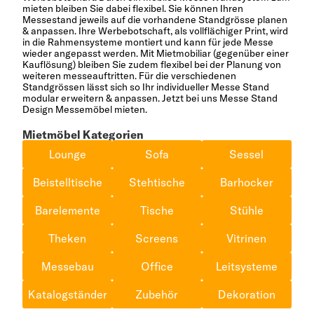
mieten
bleiben Sie dabei flexibel. Sie können Ihren
Messestand jeweils auf die vorhandene Standgrösse planen
& anpassen. Ihre Werbebotschaft, als vollflächiger Print, wird
in die Rahmensysteme montiert und kann für jede Messe
wieder angepasst werden. Mit Mietmobiliar (gegenüber einer
Kauflösung) bleiben Sie zudem flexibel bei der Planung von
weiteren messeauftritten. Für die verschiedenen
Standgrössen lässt sich so Ihr individueller Messe Stand
modular erweitern & anpassen. Jetzt bei uns Messe Stand
Design Messemöbel mieten.
Mietmöbel Kategorien
Lounge
Sofa
Sessel
Beistelltische
Stehtische
Barhocker
Barelemente
Tische
Stühle
Theken
Screens
Vitrinen
Messebau
Office
Leitsysteme
Katalogständer
Zubehör
Dekoration