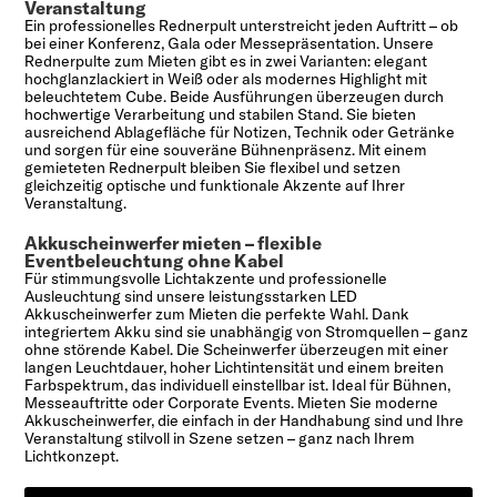
Veranstaltung
Ein professionelles Rednerpult unterstreicht jeden Auftritt – ob
bei einer Konferenz, Gala oder Messepräsentation. Unsere
Rednerpulte zum Mieten gibt es in zwei Varianten: elegant
hochglanzlackiert in Weiß oder als modernes Highlight mit
beleuchtetem Cube. Beide Ausführungen überzeugen durch
hochwertige Verarbeitung und stabilen Stand. Sie bieten
ausreichend Ablagefläche für Notizen, Technik oder Getränke
und sorgen für eine souveräne Bühnenpräsenz. Mit einem
gemieteten Rednerpult bleiben Sie flexibel und setzen
gleichzeitig optische und funktionale Akzente auf Ihrer
Veranstaltung.
Akkuscheinwerfer mieten – flexible
Eventbeleuchtung ohne Kabel
Für stimmungsvolle Lichtakzente und professionelle
Ausleuchtung sind unsere leistungsstarken LED
Akkuscheinwerfer zum Mieten die perfekte Wahl. Dank
integriertem Akku sind sie unabhängig von Stromquellen – ganz
ohne störende Kabel. Die Scheinwerfer überzeugen mit einer
langen Leuchtdauer, hoher Lichtintensität und einem breiten
Farbspektrum, das individuell einstellbar ist. Ideal für Bühnen,
Messeauftritte oder Corporate Events. Mieten Sie moderne
Akkuscheinwerfer, die einfach in der Handhabung sind und Ihre
Veranstaltung stilvoll in Szene setzen – ganz nach Ihrem
Lichtkonzept.