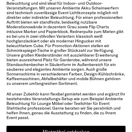
Beleuchtung und sind ideal für Indoor- und Outdoor-
Veranstaltungen. Mit unseren Ambiente Akku Scheinwerfern
sind technisch zuverlässige Event Lichtkonzepte möglich mit
direkter oder indirekter Beleuchtung. Für einen professionellen
Auftritt bieten wir standfeste, beidseitig nutzbare
Moderationswände in dezentem Grau sowie Flip Charts
inklusive Marker und Papierblock. Rednerpulte zum Mieten gibt
es bei uns in zwei stilvollen Varianten: klassisch weiß
hochglanzlackiert oder als moderner Hingucker mit
beleuchtetem Cube. Für Promotion-Aktionen stellen wir
Schminkspiegel-Tische in großer Stückzahl zur Verfügung.
Unsere großen Kleiderständer mit ausziehbarer Erweiterung
bieten ausreichend Platz für Garderobe, während unsere
Standaschenbecher in Säulenform im Außenbereich für ein
sauberes und elegantes Ambiente sorgen. Auch große
Sonnenschirme in verschiedenen Farben, Design-Kühlschränke,
Kaffeemaschinen, Abfallbehälter und mobile Bühnen gehören
zu unserem umfangreichen Sortiment.
All unser Zubehör kann flexibel gemietet werden und ergänzt Ihr
bestehendes Veranstaltungs-Setup wie zum Beispiel Ambiente
Beleuchtung für Lounge Möbel oder Teelichter für Event
Stehtische professionel. Gerne beraten wir Sie persönlich und
helfen Ihnen, genau die Ausstattung zu finden, die zu Ihrem
Event passt.
Mietmöbel entdecken