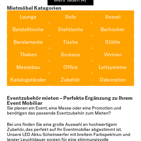
Mietmöbel Kategorien
Lounge
Sofa
Sessel
Beistelltische
Stehtische
Barhocker
Barelemente
Tische
Stühle
Theken
Screens
Vitrinen
Messebau
Office
Leitsysteme
Katalogständer
Zubehör
Dekoration
Eventzubehör mieten – Perfekte Ergänzung zu Ihrem
Event Mobiliar
Sie planen ein Event, eine Messe oder eine Promotion und
benötigen das passende Eventzubehör zum Mieten?
Bei uns finden Sie eine große Auswahl an hochwertigem
Zubehör, das perfekt auf Ihr Eventmobiliar abgestimmt ist.
Unsere LED Akku Scheinwerfer mit breitem Farbspektrum und
langer Leuchtdauer sorgen für eine stimmungsvolle