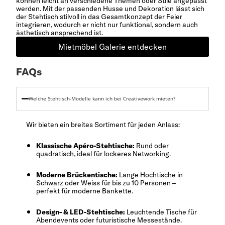
können leicht an verschiedene Themen oder Stile angepasst
werden. Mit der passenden Husse und Dekoration lässt sich
der Stehtisch stilvoll in das Gesamtkonzept der Feier
integrieren, wodurch er nicht nur funktional, sondern auch
ästhetisch ansprechend ist.
Mietmöbel Galerie entdecken
FAQs
Welche Stehtisch-Modelle kann ich bei Creativework mieten?
Wir bieten ein breites Sortiment für jeden Anlass:
Klassische Apéro-Stehtische:
Rund oder
quadratisch, ideal für lockeres Networking.
Moderne Brückentische:
Lange Hochtische in
Schwarz oder Weiss für bis zu 10 Personen –
perfekt für moderne Bankette.
Design- & LED-Stehtische:
Leuchtende Tische für
Abendevents oder futuristische Messestände.