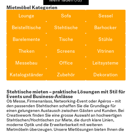
Mietmöbel Kategorien
Lounge
Sofa
Sessel
Beistelltische
Stehtische
Barhocker
Barelemente
Tische
Stühle
Theken
Screens
Vitrinen
Messebau
Office
Leitsysteme
Katalogständer
Zubehör
Dekoration
Stehtische mieten – praktische Lösungen mit Stil für
Events und Business-Anlässe
Ob Messe, Firmenanlass, Networking-Event oder Apéros – mit
den passenden Stehtischen schaffen Sie die Grundlage für
einen gelungenen Austausch zwischen Gästen und Kunden. Bei
Creativework finden Sie eine grosse Auswahl an hochwertigen
Stehtischen/Hochtischen zur Miete, die durch klare Linien,
moderne Optik und die Erweiterbarkeit mit weiteren
Mietmöbeln überzeugen. Unsere Mietlösungen bieten Ihnen die