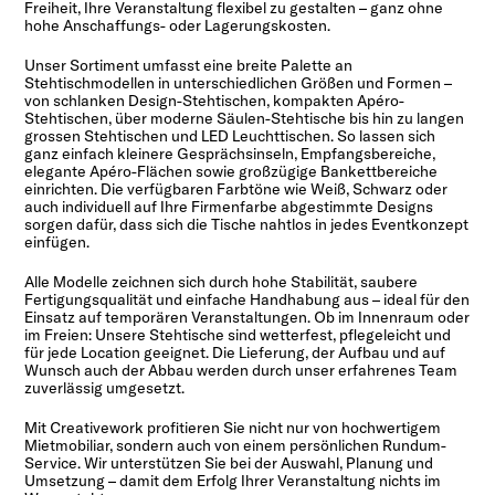
Freiheit, Ihre Veranstaltung flexibel zu gestalten – ganz ohne
hohe Anschaffungs- oder Lagerungskosten.
Unser Sortiment umfasst eine breite Palette an
Stehtischmodellen in unterschiedlichen Größen und Formen –
von schlanken Design-Stehtischen, kompakten Apéro-
Stehtischen, über moderne Säulen-Stehtische bis hin zu langen
grossen Stehtischen und LED Leuchttischen. So lassen sich
ganz einfach kleinere Gesprächsinseln, Empfangsbereiche,
elegante Apéro-Flächen sowie großzügige Bankettbereiche
einrichten. Die verfügbaren Farbtöne wie Weiß, Schwarz oder
auch individuell auf Ihre Firmenfarbe abgestimmte Designs
sorgen dafür, dass sich die Tische nahtlos in jedes Eventkonzept
einfügen.
Alle Modelle zeichnen sich durch hohe Stabilität, saubere
Fertigungsqualität und einfache Handhabung aus – ideal für den
Einsatz auf temporären Veranstaltungen. Ob im Innenraum oder
im Freien: Unsere Stehtische sind wetterfest, pflegeleicht und
für jede Location geeignet. Die Lieferung, der Aufbau und auf
Wunsch auch der Abbau werden durch unser erfahrenes Team
zuverlässig umgesetzt.
Mit Creativework profitieren Sie nicht nur von hochwertigem
Mietmobiliar, sondern auch von einem persönlichen Rundum-
Service. Wir unterstützen Sie bei der Auswahl, Planung und
Umsetzung – damit dem Erfolg Ihrer Veranstaltung nichts im