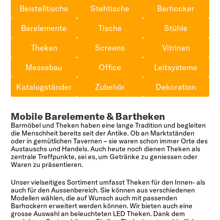
Beistelltische
Stehtische
Barhocker
Barelemente
Tische
Stühle
Theken
Screens
Vitrinen
Messebau
Office
Leitsysteme
Katalogständer
Zubehör
Dekoration
Mobile Barelemente & Bartheken
Barmöbel und Theken haben eine lange Tradition und begleiten
die Menschheit bereits seit der Antike. Ob an Marktständen
oder in gemütlichen Tavernen – sie waren schon immer Orte des
Austauschs und Handels. Auch heute noch dienen Theken als
zentrale Treffpunkte, sei es, um Getränke zu geniessen oder
Waren zu präsentieren.
Unser vielseitiges Sortiment umfasst Theken für den Innen- als
auch für den Aussenbereich. Sie können aus verschiedenen
Modellen wählen, die auf Wunsch auch mit passenden
Barhockern erweitert werden können. Wir bieten auch eine
grosse Auswahl an beleuchteten LED Theken. Dank dem