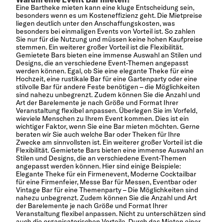
Eine Bartheke mieten kann eine kluge Entscheidung sein,
besonders wenn es um Kosteneffizienz geht. Die Mietpreise
liegen deutlich unter den Anschaffungskosten, was
besonders bei einmaligen Events von Vorteil ist. So zahlen
Sie nur für die Nutzung und müssen keine hohen Kaufpreise
stemmen. Ein weiterer großer Vorteil ist die Flexibilität.
Gemietete Bars bieten eine immense Auswahl an Stilen und
Designs, die an verschiedene Event-Themen angepasst
werden können. Egal, ob Sie eine elegante Theke für eine
Hochzeit, eine rustikale Bar für eine Gartenparty oder eine
stilvolle Bar für andere Feste benötigen – die Möglichkeiten
sind nahezu unbegrenzt. Zudem können Sie die Anzahl und
Art der Barelemente je nach Größe und Format Ihrer
Veranstaltung flexibel anpassen. Überlegen Sie im Vorfeld,
wieviele Menschen zu Ihrem Event kommen. Dies ist ein
wichtiger Faktor, wenn Sie eine Bar mieten möchten. Gerne
beraten wir Sie auch welche Bar oder Theken für Ihre
Zwecke am sinnvollsten ist. Ein weiterer großer Vorteil ist die
Flexibilität. Gemietete Bars bieten eine immense Auswahl an
Stilen und Designs, die an verschiedene Event-Themen
angepasst werden können. Hier sind einige Beispiele:
Elegante Theke für ein Firmenevent, Moderne Cocktailbar
für eine Firmenfeier, Messe Bar für Messen, Eventbar oder
Vintage Bar für eine Themenparty – Die Möglichkeiten sind
nahezu unbegrenzt. Zudem können Sie die Anzahl und Art
der Barelemente je nach Größe und Format Ihrer
Veranstaltung flexibel anpassen. Nicht zu unterschätzen sind
auch die organisatorischen Vorteile. Durch das Mieten einer