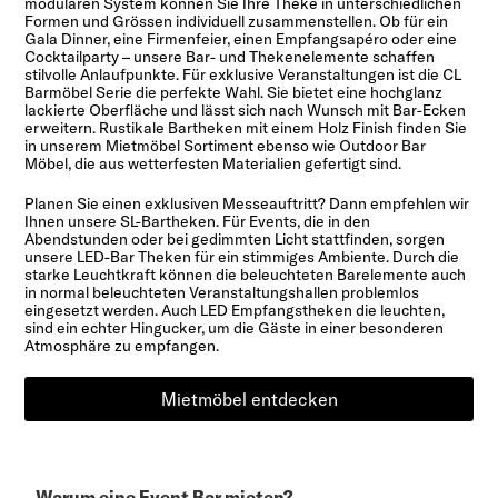
modularen System können Sie Ihre Theke in unterschiedlichen
Formen und Grössen individuell zusammenstellen. Ob für ein
Gala Dinner, eine Firmenfeier, einen Empfangsapéro oder eine
Cocktailparty – unsere Bar- und Thekenelemente schaffen
stilvolle Anlaufpunkte. Für exklusive Veranstaltungen ist die CL
Barmöbel Serie die perfekte Wahl. Sie bietet eine hochglanz
lackierte Oberfläche und lässt sich nach Wunsch mit Bar-Ecken
erweitern. Rustikale Bartheken mit einem Holz Finish finden Sie
in unserem Mietmöbel Sortiment ebenso wie Outdoor Bar
Möbel, die aus wetterfesten Materialien gefertigt sind.
Planen Sie einen exklusiven Messeauftritt? Dann empfehlen wir
Ihnen unsere SL-Bartheken. Für Events, die in den
Abendstunden oder bei gedimmten Licht stattfinden, sorgen
unsere LED-Bar Theken für ein stimmiges Ambiente. Durch die
starke Leuchtkraft können die beleuchteten Barelemente auch
in normal beleuchteten Veranstaltungshallen problemlos
eingesetzt werden. Auch LED Empfangstheken die leuchten,
sind ein echter Hingucker, um die Gäste in einer besonderen
Atmosphäre zu empfangen.
Mietmöbel entdecken
Warum eine Event Bar mieten?